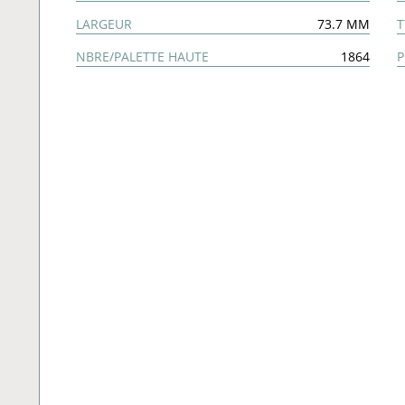
LARGEUR
73.7 MM
T
NBRE/PALETTE HAUTE
1864
P