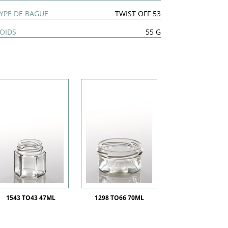
YPE DE BAGUE
TWIST OFF 53
OIDS
55 G
1543 TO43 47ML
1298 TO66 70ML