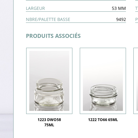
LARGEUR
53 MM
T
NBRE/PALETTE BASSE
9492
P
PRODUITS ASSOCIÉS
1223 DWO58
1222 TO66 65ML
75ML